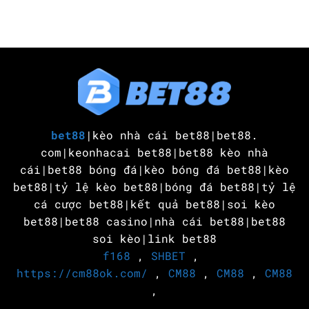
bet88
|kèo nhà cái bet88|bet88.
com|keonhacai bet88|bet88 kèo nhà
cái|bet88 bóng đá|kèo bóng đá bet88|kèo
bet88|tỷ lệ kèo bet88|bóng đá bet88|tỷ lệ
cá cược bet88|kết quả bet88|soi kèo
bet88|bet88 casino|nhà cái bet88|bet88
soi kèo|link bet88
f168
,
SHBET
,
https://cm88ok.com/
,
CM88
,
CM88
,
CM88
,