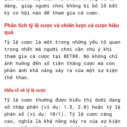
dàng, giúp người chơi không bị bỏ lỡ bất
kỳ cơ hội nào để tham gia cá cược.
Phân tích tỷ lệ cược và chiến lược cá cược hiệu
quả
Tỷ lệ cược là một trong những yếu tố quan
trọng nhất mà người chơi cần chú ý khi
tham gia cá cược tại BET88. Nó không chỉ
ảnh hưởng đến số tiền thắng cược mà còn
phản ánh khả năng xảy ra của một sự kiện
thể thao.
Hiểu rõ về tỷ lệ cược
Tỷ lệ cược thường được biểu thị dưới dạng
số thập phân (ví dụ: 1.5, 2.0) hoặc tỷ lệ
phân số (ví dụ: 10/1). Tỷ lệ cược càng
cao, nghĩa là khả năng xảy ra của sự kiện