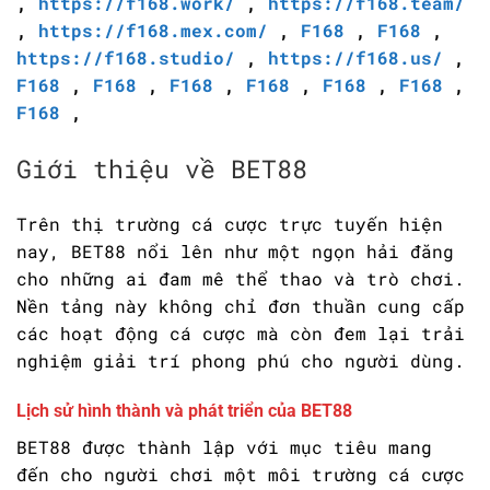
,
https://f168.work/
,
https://f168.team/
,
https://f168.mex.com/
,
F168
,
F168
,
https://f168.studio/
,
https://f168.us/
,
F168
,
F168
,
F168
,
F168
,
F168
,
F168
,
F168
,
Giới thiệu về BET88
Trên thị trường cá cược trực tuyến hiện
nay, BET88 nổi lên như một ngọn hải đăng
cho những ai đam mê thể thao và trò chơi.
Nền tảng này không chỉ đơn thuần cung cấp
các hoạt động cá cược mà còn đem lại trải
nghiệm giải trí phong phú cho người dùng.
Lịch sử hình thành và phát triển của BET88
BET88 được thành lập với mục tiêu mang
đến cho người chơi một môi trường cá cược