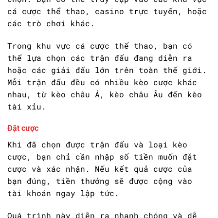
cá cược thể thao, casino trực tuyến, hoặc
các trò chơi khác.
Trong khu vực cá cược thể thao, bạn có
thể lựa chọn các trận đấu đang diễn ra
hoặc các giải đấu lớn trên toàn thế giới.
Mỗi trận đấu đều có nhiều kèo cược khác
nhau, từ kèo châu Á, kèo châu Âu đến kèo
tài xỉu.
Đặt cược
Khi đã chọn được trận đấu và loại kèo
cược, bạn chỉ cần nhập số tiền muốn đặt
cược và xác nhận. Nếu kết quả cược của
bạn đúng, tiền thưởng sẽ được cộng vào
tài khoản ngay lập tức.
Quá trình này diễn ra nhanh chóng và dễ