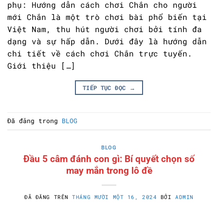
phụ: Hướng dẫn cách chơi Chắn cho người
mới Chắn là một trò chơi bài phổ biến tại
Việt Nam, thu hút người chơi bởi tính đa
dạng và sự hấp dẫn. Dưới đây là hướng dẫn
chi tiết về cách chơi Chắn trực tuyến.
Giới thiệu […]
TIẾP TỤC ĐỌC
→
Đã đăng trong
BLOG
BLOG
Đầu 5 câm đánh con gì: Bí quyết chọn số
may mắn trong lô đề
ĐÃ ĐĂNG TRÊN
THÁNG MƯỜI MỘT 16, 2024
BỞI
ADMIN