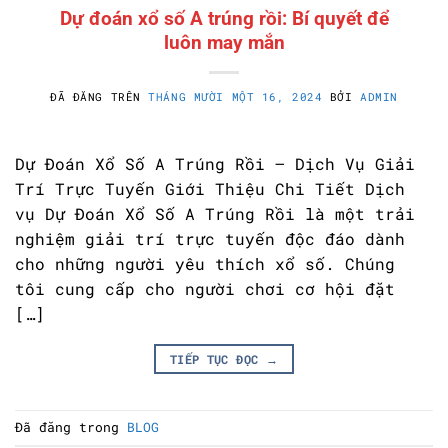
Dự đoán xổ số A trúng rồi: Bí quyết để
luôn may mắn
ĐÃ ĐĂNG TRÊN
THÁNG MƯỜI MỘT 16, 2024
BỞI
ADMIN
Dự Đoán Xổ Số A Trúng Rồi – Dịch Vụ Giải
Trí Trực Tuyến Giới Thiệu Chi Tiết Dịch
vụ Dự Đoán Xổ Số A Trúng Rồi là một trải
nghiệm giải trí trực tuyến độc đáo dành
cho những người yêu thích xổ số. Chúng
tôi cung cấp cho người chơi cơ hội đặt
[…]
TIẾP TỤC ĐỌC
→
Đã đăng trong
BLOG