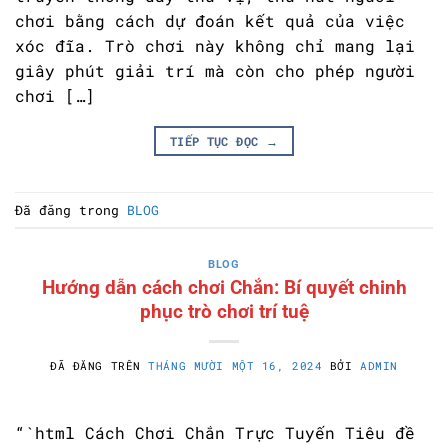
chơi bằng cách dự đoán kết quả của việc
xóc đĩa. Trò chơi này không chỉ mang lại
giây phút giải trí mà còn cho phép người
chơi […]
TIẾP TỤC ĐỌC
→
Đã đăng trong
BLOG
BLOG
Hướng dẫn cách chơi Chắn: Bí quyết chinh
phục trò chơi trí tuệ
ĐÃ ĐĂNG TRÊN
THÁNG MƯỜI MỘT 16, 2024
BỞI
ADMIN
“`html Cách Chơi Chắn Trực Tuyến Tiêu đề