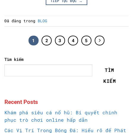
TIẾP TỤC ĐỌC
→
Đã đăng trong
BLOG
1
2
3
4
5
Tìm kiếm
TÌM
KIẾM
Recent Posts
Khám phá siêu cá nổ hũ: Bí quyết chinh
phục trò chơi online hấp dẫn
Các Vị Trí Trong Bóng Đá: Hiểu rõ để Phát