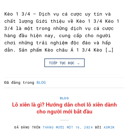
Kèo 1 3/4 – Dịch vụ cá cược uy tín và
chất lượng Giới thiệu về Kèo 1 3/4 Kèo 1
3/4 là một trong những dịch vụ cá cược
hàng đầu hiện nay, cung cấp cho người
chơi những trải nghiệm độc đáo và hấp
dẫn. Sản phẩm Kèo châu Á 1 3/4 Kèo […]
TIẾP TỤC ĐỌC
→
Đã đăng trong
BLOG
BLOG
Lô xiên là gì? Hướng dẫn chơi lô xiên dành
cho người mới bắt đầu
ĐÃ ĐĂNG TRÊN
THÁNG MƯỜI MỘT 16, 2024
BỞI
ADMIN