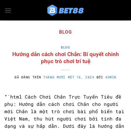
Chuyển
đến
nội
dung
BLOG
BLOG
Hướng dẫn cách chơi Chắn: Bí quyết chinh
phục trò chơi trí tuệ
ĐÃ ĐĂNG TRÊN
THÁNG MƯỜI MỘT 16, 2024
BỞI
ADMIN
“`html Cách Chơi Chắn Trực Tuyến Tiêu đề
phụ: Hướng dẫn cách chơi Chắn cho người
mới Chắn là một trò chơi bài phổ biến tại
Việt Nam, thu hút người chơi bởi tính đa
dạng và sự hấp dẫn. Dưới đây là hướng dẫn