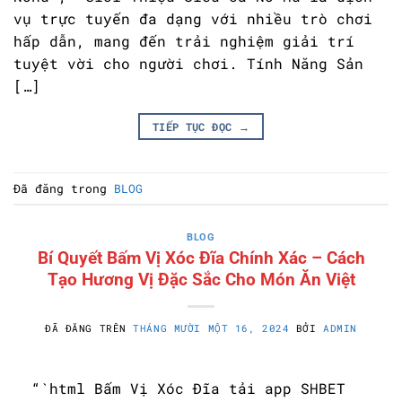
vụ trực tuyến đa dạng với nhiều trò chơi
hấp dẫn, mang đến trải nghiệm giải trí
tuyệt vời cho người chơi. Tính Năng Sản
[…]
TIẾP TỤC ĐỌC
→
Đã đăng trong
BLOG
BLOG
Bí Quyết Bấm Vị Xóc Đĩa Chính Xác – Cách
Tạo Hương Vị Đặc Sắc Cho Món Ăn Việt
ĐÃ ĐĂNG TRÊN
THÁNG MƯỜI MỘT 16, 2024
BỞI
ADMIN
“`html Bấm Vị Xóc Đĩa tải app SHBET