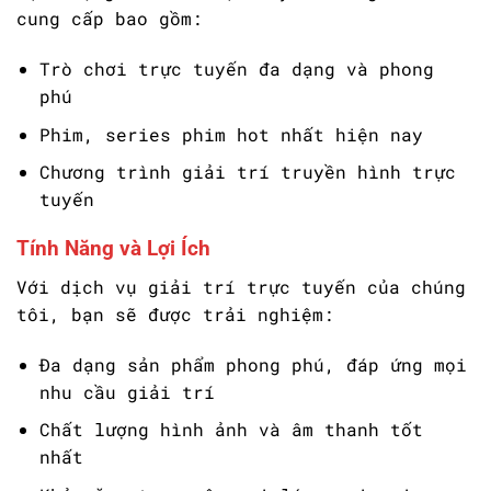
cung cấp bao gồm:
Trò chơi trực tuyến đa dạng và phong
phú
Phim, series phim hot nhất hiện nay
Chương trình giải trí truyền hình trực
tuyến
Tính Năng và Lợi Ích
Với dịch vụ giải trí trực tuyến của chúng
tôi, bạn sẽ được trải nghiệm:
Đa dạng sản phẩm phong phú, đáp ứng mọi
nhu cầu giải trí
Chất lượng hình ảnh và âm thanh tốt
nhất