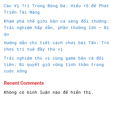
Các Vị Trí Trong Bóng Đá: Hiểu rõ để Phát
Triển Tài Năng
Khám phá thế giới bắn cá xèng đổi thưởng:
Trải nghiệm hấp dẫn, phần thưởng lớn – Bí
qu
Hướng dẫn chi tiết cách chơi bài Tấn: Trò
chơi trí tuệ đầy thú vị
Trải nghiệm thú vị cùng game bắn cá đổi
tiền: Bí quyết giữ vững tinh thần trong
cuộc sống
Recent Comments
Không có bình luận nào để hiển thị.