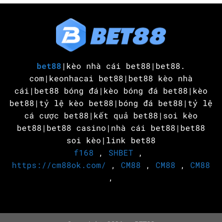
bet88
|kèo nhà cái bet88|bet88.
com|keonhacai bet88|bet88 kèo nhà
cái|bet88 bóng đá|kèo bóng đá bet88|kèo
bet88|tỷ lệ kèo bet88|bóng đá bet88|tỷ lệ
cá cược bet88|kết quả bet88|soi kèo
bet88|bet88 casino|nhà cái bet88|bet88
soi kèo|link bet88
f168
,
SHBET
,
https://cm88ok.com/
,
CM88
,
CM88
,
CM88
,