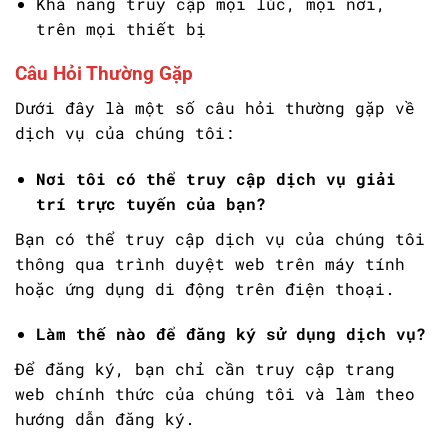
Khả năng truy cập mọi lúc, mọi nơi,
trên mọi thiết bị
Câu Hỏi Thường Gặp
Dưới đây là một số câu hỏi thường gặp về
dịch vụ của chúng tôi:
Nơi tôi có thể truy cập dịch vụ giải
trí trực tuyến của bạn?
Bạn có thể truy cập dịch vụ của chúng tôi
thông qua trình duyệt web trên máy tính
hoặc ứng dụng di động trên điện thoại.
Làm thế nào để đăng ký sử dụng dịch vụ?
Để đăng ký, bạn chỉ cần truy cập trang
web chính thức của chúng tôi và làm theo
hướng dẫn đăng ký.