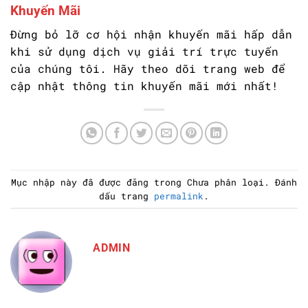
Khuyến Mãi
Đừng bỏ lỡ cơ hội nhận khuyến mãi hấp dẫn
khi sử dụng dịch vụ giải trí trực tuyến
của chúng tôi. Hãy theo dõi trang web để
cập nhật thông tin khuyến mãi mới nhất!
Mục nhập này đã được đăng trong Chưa phân loại. Đánh
dấu trang
permalink
.
ADMIN