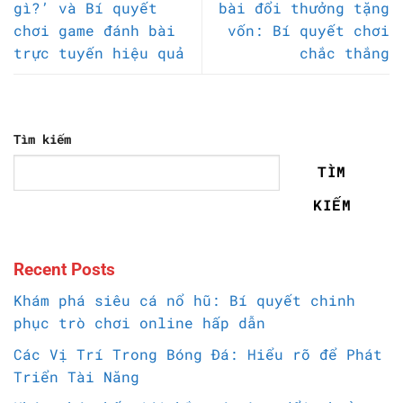
gì?’ và Bí quyết
bài đổi thưởng tặng
chơi game đánh bài
vốn: Bí quyết chơi
trực tuyến hiệu quả
chắc thắng
Tìm kiếm
TÌM
KIẾM
Recent Posts
Khám phá siêu cá nổ hũ: Bí quyết chinh
phục trò chơi online hấp dẫn
Các Vị Trí Trong Bóng Đá: Hiểu rõ để Phát
Triển Tài Năng